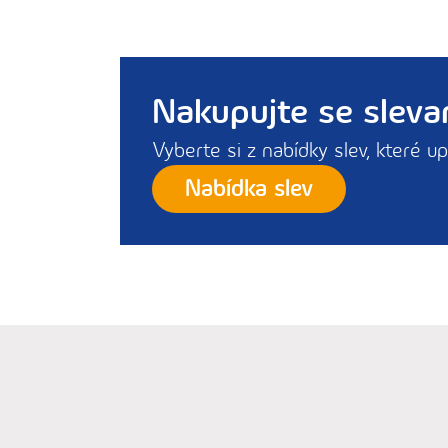
Nakupujte se sleva
Vyberte si z nabídky slev, které up
Nabídka slev