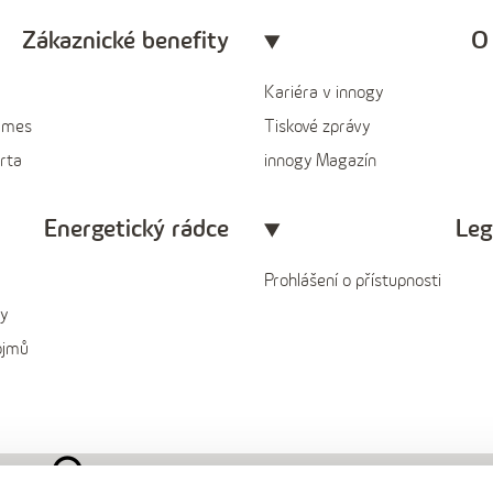
Zákaznické benefity
O
Kariéra v innogy
ames
Tiskové zprávy
rta
innogy Magazín
Energetický rádce
Leg
Prohlášení o přístupnosti
y
ojmů