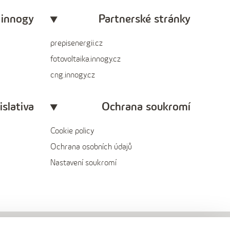
 innogy
Partnerské stránky
prepisenergii.cz
fotovoltaika.innogy.cz
cng.innogy.cz
islativa
Ochrana soukromí
Cookie policy
Ochrana osobních údajů
Nastavení soukromí