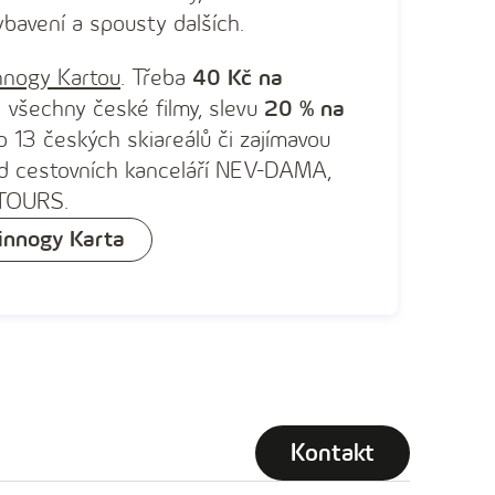
ybavení a spousty dalších.
nnogy Kartou
. Třeba
40 Kč na
 všechny české filmy, slevu
20 % na
 13 českých skiareálů či zajímavou
 cestovních kanceláří NEV-DAMA,
TOURS.
innogy Karta
Kontakt