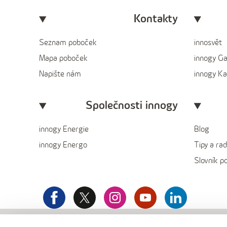
Kontakty
Seznam poboček
innosvět
Mapa poboček
innogy G
Napište nám
innogy Ka
Společnosti innogy
innogy Energie
Blog
innogy Energo
Tipy a rad
Slovník p
facebook
x
instagram
youtube
Linkedin
innogy