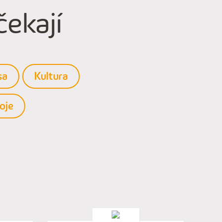
ekají
sa
Kultura
oje