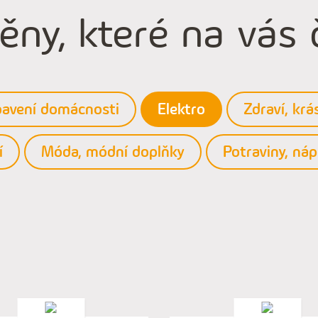
ny, které na vás č
avení domácnosti
Elektro
Zdraví, krá
í
Móda, módní doplňky
Potraviny, náp