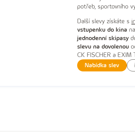
potřeb, sportovního v
Další slevy získáte s
i
vstupenku do kina
na
jednodenní skipasy
do
slevu na dovolenou
od
CK FISCHER a EXIM 
Nabídka slev