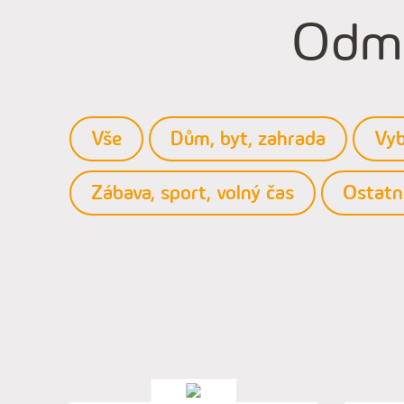
Odmě
Vše
Dům, byt, zahrada
Vyb
Zábava, sport, volný čas
Ostatn