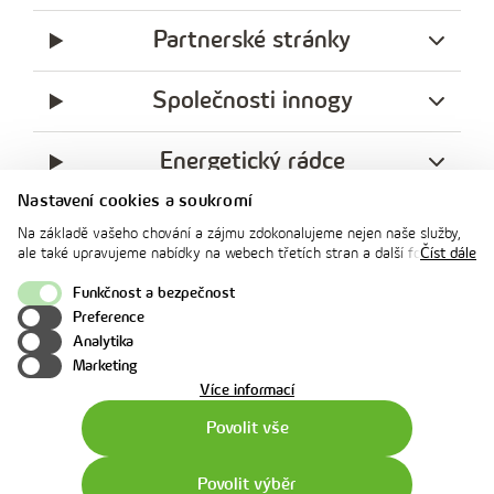
Partnerské stránky
Společnosti innogy
Energetický rádce
Nastavení cookies a soukromí
Legislativa
Na základě vašeho chování a zájmu zdokonalujeme nejen naše služby,
ale také upravujeme nabídky na webech třetích stran a další formy
Číst dále
komunikace s vámi. Níže prosím zvolte vámi preferovanou variantu
Ochrana soukromí
souhlasu. Svoje nastavení můžete kdykoliv změnit v zápatí stránky v
Funkčnost a bezpečnost
„Nastavení soukromí". Více informací o tom, jak se soubory cookies a
Preference
facebook
x
instagram
youtube
Linkedin
osobními údaji pracujeme, včetně možností uplatnění vašich práv,
Analytika
naleznete na webové stránce v sekci
Cookie Policy
.
innogy
Marketing
o
Více informací
použití
Povolit vše
cookies
Povolit výběr