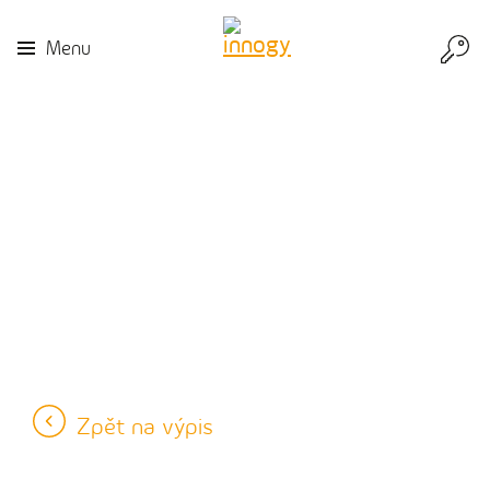
Přej
Menu
do
inn
Zpět na výpis