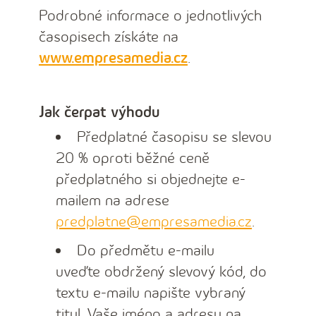
Podrobné informace o jednotlivých
časopisech získáte na
www.empresamedia.cz
.
Jak čerpat výhodu
Předplatné časopisu se slevou
20 % oproti běžné ceně
předplatného si objednejte e-
mailem na adrese
predplatne@empresamedia.cz
.
Do předmětu e-mailu
uveďte obdržený slevový kód, do
textu e-mailu napište vybraný
titul, Vaše jméno a adresu na