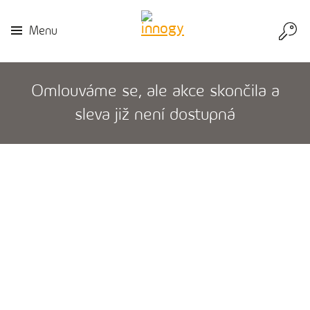
Přej
Menu
do
inn
Omlouváme se, ale akce skončila a
sleva již není dostupná