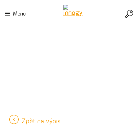
Přej
Menu
do
inn
Zpět na výpis