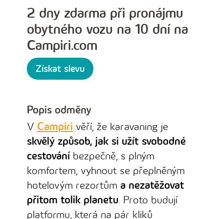
2 dny zdarma při pronájmu
obytného vozu na 10 dní na
Campiri.com
Získat slevu
Popis odměny
V
Campiri
věří, že karavaning je
skvělý způsob, jak si užít svobodné
cestování
bezpečně, s plným
komfortem, vyhnout se přeplněným
hotelovým rezortům
a nezatěžovat
přitom tolik planetu
. Proto budují
platformu, která na pár kliků