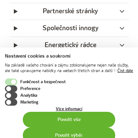
Partnerské stránky
Společnosti innogy
Energetický rádce
Nastavení cookies a soukromí
Legislativa
Na základě vašeho chování a zájmu zdokonalujeme nejen naše služby,
ale také upravujeme nabídky na webech třetích stran a další formy
Číst dále
komunikace s vámi. Níže prosím zvolte vámi preferovanou variantu
Ochrana soukromí
souhlasu. Svoje nastavení můžete kdykoliv změnit v zápatí stránky v
Funkčnost a bezpečnost
„Nastavení soukromí". Více informací o tom, jak se soubory cookies a
Preference
facebook
x
instagram
youtube
Linkedin
osobními údaji pracujeme, včetně možností uplatnění vašich práv,
Analytika
naleznete na webové stránce v sekci
Cookie Policy
.
innogy
Marketing
o
Více informací
použití
Povolit vše
cookies
Povolit výběr