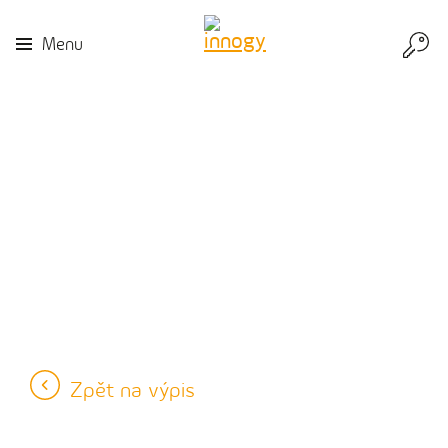
Přej
Menu
do
inn
Zpět na výpis