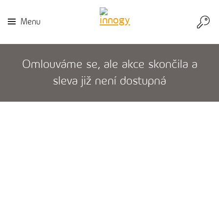
Přej
Menu
do
inn
Omlouváme se, ale akce skončila a
sleva již není dostupná