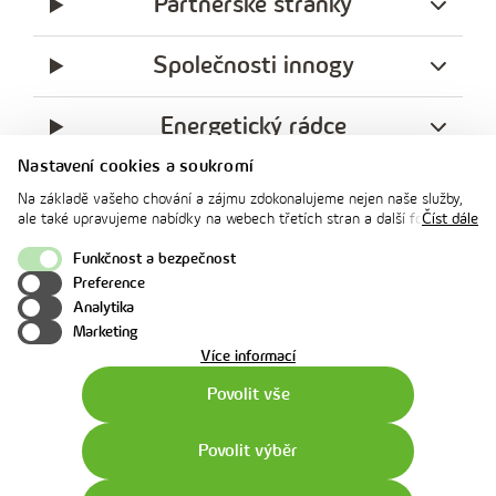
Partnerské stránky
Společnosti innogy
Energetický rádce
Nastavení cookies a soukromí
Legislativa
Na základě vašeho chování a zájmu zdokonalujeme nejen naše služby,
ale také upravujeme nabídky na webech třetích stran a další formy
Číst dále
komunikace s vámi. Níže prosím zvolte vámi preferovanou variantu
Ochrana soukromí
souhlasu. Svoje nastavení můžete kdykoliv změnit v zápatí stránky v
Funkčnost a bezpečnost
„Nastavení soukromí". Více informací o tom, jak se soubory cookies a
Preference
facebook
x
instagram
youtube
Linkedin
osobními údaji pracujeme, včetně možností uplatnění vašich práv,
Analytika
naleznete na webové stránce v sekci
Cookie Policy
.
innogy
Marketing
o
Více informací
použití
Povolit vše
cookies
Povolit výběr