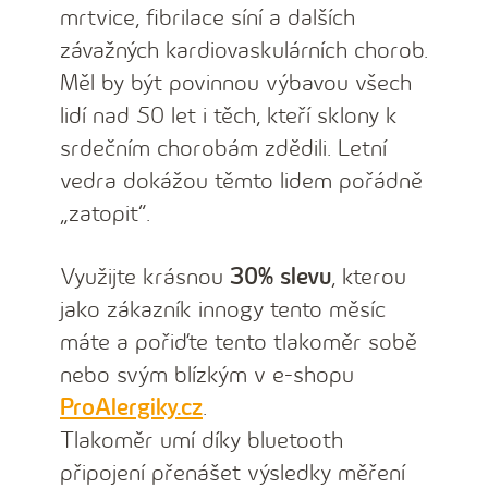
mrtvice, fibrilace síní a dalších
závažných kardiovaskulárních chorob.
Měl by být povinnou výbavou všech
lidí nad 50 let i těch, kteří sklony k
srdečním chorobám zdědili. Letní
vedra dokážou těmto lidem pořádně
„zatopit“.
Využijte krásnou
30% slevu
, kterou
jako zákazník innogy tento měsíc
máte a pořiďte tento tlakoměr sobě
nebo svým blízkým v e-shopu
ProAlergiky.cz
.
Tlakoměr umí díky bluetooth
připojení přenášet výsledky měření