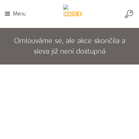
Přej
Menu
do
inn
Omlouváme se, ale akce skončila a
sleva již není dostupná