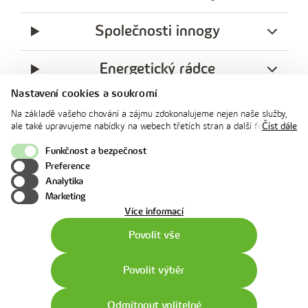
Společnosti innogy
Energetický rádce
Nastavení cookies a soukromí
Legislativa
Na základě vašeho chování a zájmu zdokonalujeme nejen naše služby,
ale také upravujeme nabídky na webech třetích stran a další formy
Číst dále
komunikace s vámi. Níže prosím zvolte vámi preferovanou variantu
Ochrana soukromí
souhlasu. Svoje nastavení můžete kdykoliv změnit v zápatí stránky v
Funkčnost a bezpečnost
„Nastavení soukromí". Více informací o tom, jak se soubory cookies a
Preference
facebook
x
instagram
youtube
Linkedin
osobními údaji pracujeme, včetně možností uplatnění vašich práv,
Analytika
naleznete na webové stránce v sekci
Cookie Policy
.
innogy
Marketing
o
Více informací
použití
Povolit vše
cookies
Povolit výběr
Odmítnout volitelné