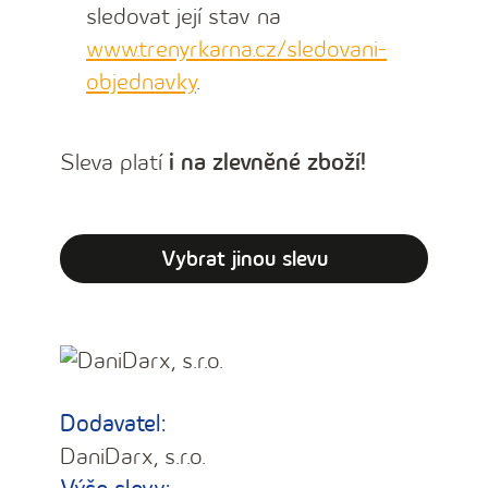
sledovat její stav na
www.trenyrkarna.cz/sledovani-
objednavky
.
Sleva platí
i na zlevněné zboží!
Vybrat jinou slevu
Dodavatel:
DaniDarx, s.r.o.