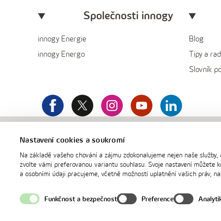
Společnosti innogy
innogy Energie
Blog
innogy Energo
Tipy a rad
Slovník p
facebook
x
instagram
youtube
Linkedin
innogy
Nastavení cookies a soukromí
Na základě vašeho chování a zájmu zdokonalujeme nejen naše služby, 
zvolte vámi preferovanou variantu souhlasu. Svoje nastavení můžete kd
a osobními údaji pracujeme, včetně možností uplatnění vašich práv, n
Funkčnost a bezpečnost
Preference
Analyti
Pravidla užití webu