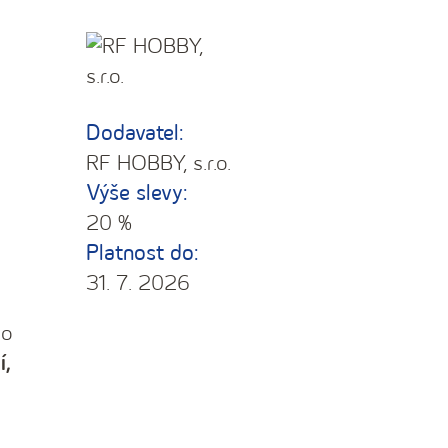
Dodavatel:
RF HOBBY, s.r.o.
Výše slevy:
20 %
Platnost do:
31. 7. 2026
ho
í,