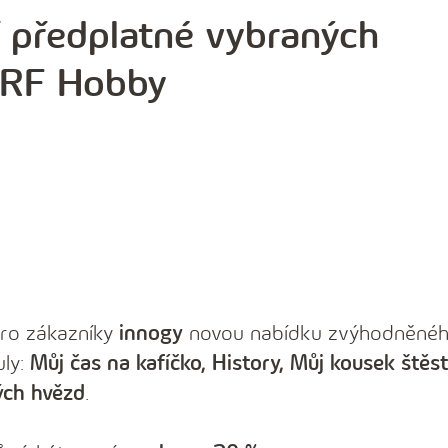
í předplatné vybraných
í RF Hobby
pro zákazníky
innogy
novou nabídku zvýhodněné
uly:
Můj čas na kafíčko, History, Můj kousek štěst
ých hvězd
.