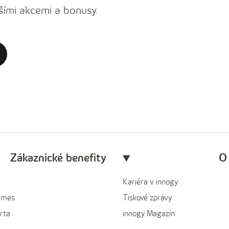
šími akcemi a bonusy.
Zákaznické benefity
O
Kariéra v innogy
ames
Tiskové zprávy
rta
innogy Magazín