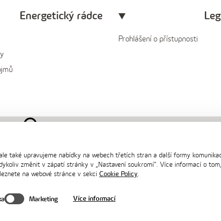
Energetický rádce
Leg
Prohlášení o přístupnosti
y
ojmů
ale také upravujeme nabídky na webech třetích stran a další formy komunika
ykoliv změnit v zápatí stránky v „Nastavení soukromí". Více informací o tom
aleznete na webové stránce v sekci
Cookie Policy
.
o
Více informací
ka
Marketing
použití
cookies