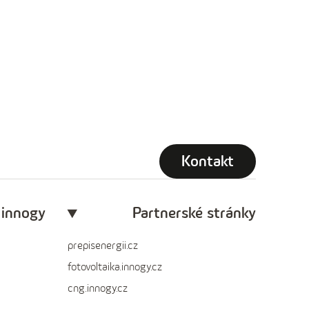
Kontakt
 innogy
Partnerské stránky
prepisenergii.cz
fotovoltaika.innogy.cz
cng.innogy.cz