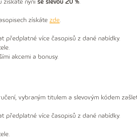
 získáte nyní
se slevou 20 %
.
asopisech získáte
zde
.
 předplatné více časopisů z dané nabídky.
ele.
šími akcemi a bonusy.
čení, vybraným titulem a slevovým kódem zašle
 předplatné více časopisů z dané nabídky.
ele.