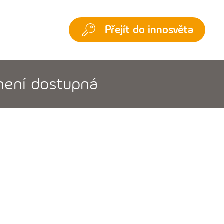
Přejít do innosvěta
 není dostupná