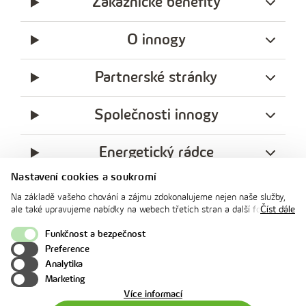
Zákaznické benefity
O innogy
Partnerské stránky
Společnosti innogy
Energetický rádce
Nastavení cookies a soukromí
Legislativa
Na základě vašeho chování a zájmu zdokonalujeme nejen naše služby,
ale také upravujeme nabídky na webech třetích stran a další formy
Číst dále
komunikace s vámi. Níže prosím zvolte vámi preferovanou variantu
Ochrana soukromí
souhlasu. Svoje nastavení můžete kdykoliv změnit v zápatí stránky v
Funkčnost a bezpečnost
„Nastavení soukromí". Více informací o tom, jak se soubory cookies a
Preference
facebook
x
instagram
youtube
Linkedin
osobními údaji pracujeme, včetně možností uplatnění vašich práv,
Analytika
naleznete na webové stránce v sekci
Cookie Policy
.
innogy
Marketing
o
Více informací
použití