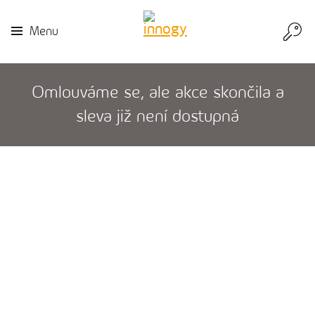
Přej
Menu
do
inn
Omlouváme se, ale akce skončila a
sleva již není dostupná