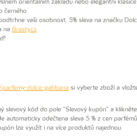
yslném orientálním základu nebo elegantní klasice
o černého.
ý podtrhne vaši osobnost. 5% sleva na značku Dol
a na
Brasty.cz
.
ď!
z/parfemy-dolce-gabbana
si vyberte zboží a vložt
ý slevový kód do pole "Slevový kupón" a klikněte
de automaticky odečtena sleva 5 % z cen parfém
pón lze využít i na více produktů najednou.