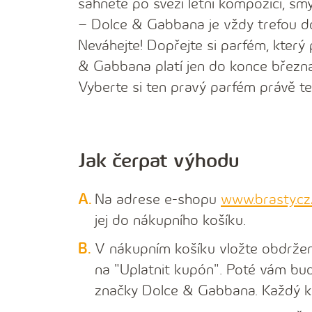
sáhnete po svěží letní kompozici, sm
– Dolce & Gabbana je vždy trefou d
Neváhejte! Dopřejte si parfém, kter
& Gabbana platí jen do konce březn
Vyberte si ten pravý parfém právě te
Jak čerpat výhodu
Na adrese e-shopu
www.brasty.c
jej do nákupního košíku.
V nákupním košíku vložte obdržen
na "Uplatnit kupón". Poté vám bu
značky Dolce & Gabbana. Každý ku