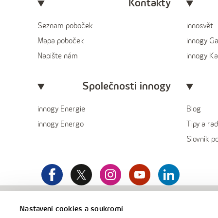
Kontakty
Seznam poboček
innosvět
Mapa poboček
innogy G
Napište nám
innogy Ka
Společnosti innogy
innogy Energie
Blog
innogy Energo
Tipy a rad
Slovník p
facebook
x
instagram
youtube
Linkedin
innogy
Nastavení cookies a soukromí