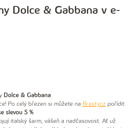
my Dolce & Gabbana v e-
my
Dolce & Gabbana
.
nce! Po celý březen si můžete na
Brasty.cz
pořídit
e slevou 5 %
.
jují italský šarm, vášeň a nadčasovost. Ať už