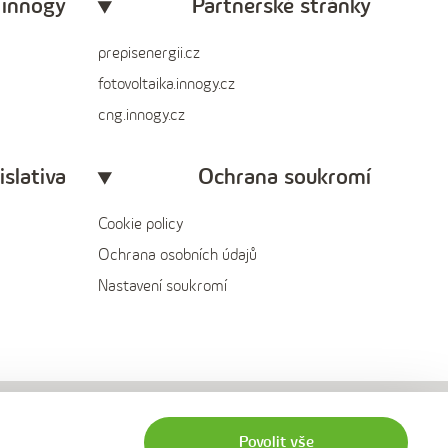
 innogy
Partnerské stránky
prepisenergii.cz
fotovoltaika.innogy.cz
cng.innogy.cz
islativa
Ochrana soukromí
Cookie policy
Ochrana osobních údajů
Nastavení soukromí
Povolit vše