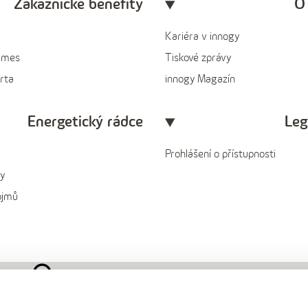
Zákaznické benefity
O
Kariéra v innogy
ames
Tiskové zprávy
rta
innogy Magazín
Energetický rádce
Leg
Prohlášení o přístupnosti
y
ojmů