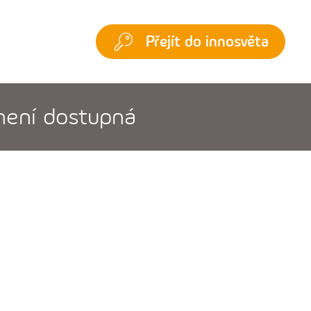
Přejít do innosvěta
 není dostupná