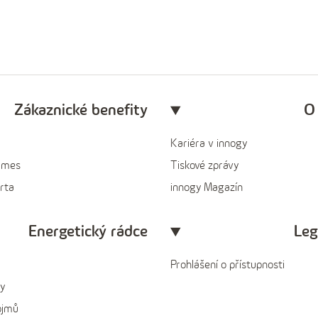
Zákaznické benefity
O
Kariéra v innogy
ames
Tiskové zprávy
rta
innogy Magazín
Energetický rádce
Leg
Prohlášení o přístupnosti
y
ojmů