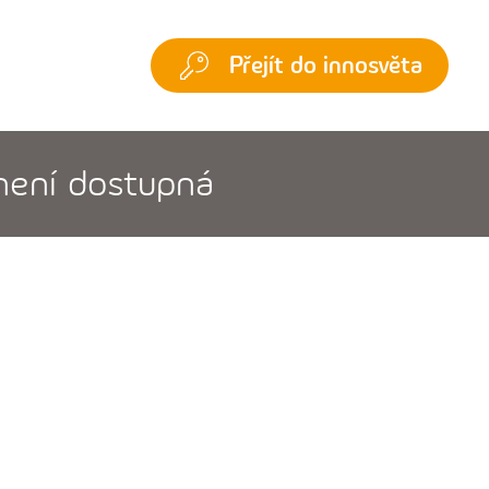
Přejít do innosvěta
 není dostupná