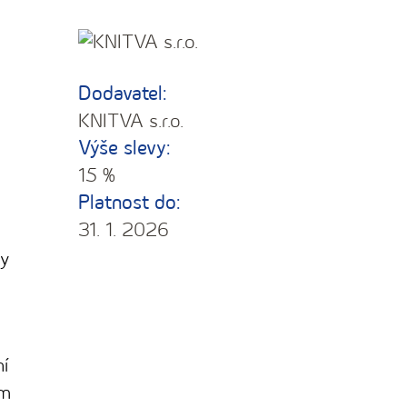
Dodavatel:
KNITVA s.r.o.
Výše slevy:
15 %
Platnost do:
31. 1. 2026
ty
í
ům