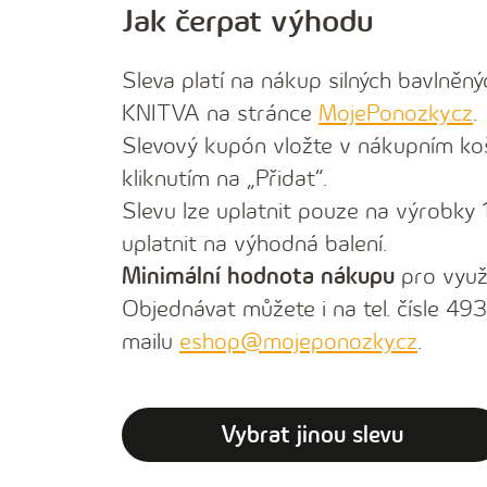
Jak čerpat výhodu
Sleva platí na
nákup silných bavlněn
KNITVA na stránce
MojePonozky.cz
.
Slevový kupón vložte v nákupním koš
kliknutím na „Přidat“.
Slevu lze uplatnit pouze na výrobky 
uplatnit na výhodná balení.
Minimální hodnota nákupu
pro využ
Objednávat můžete i na tel. čísle 49
mailu
eshop@mojeponozky.cz
.
Vybrat jinou slevu