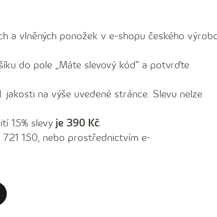
ých a vlněných ponožek v e-shopu českého výrob
íku do pole „Máte slevový kód“ a potvrďte
1. jakosti na výše uvedené stránce. Slevu nelze
ití 15% slevy
je 390 Kč
.
3 721 150, nebo prostřednictvím e-