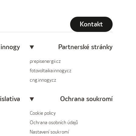
Kontakt
 innogy
Partnerské stránky
prepisenergii.cz
fotovoltaika.innogy.cz
cng.innogy.cz
islativa
Ochrana soukromí
Cookie policy
Ochrana osobních údajů
Nastavení soukromí