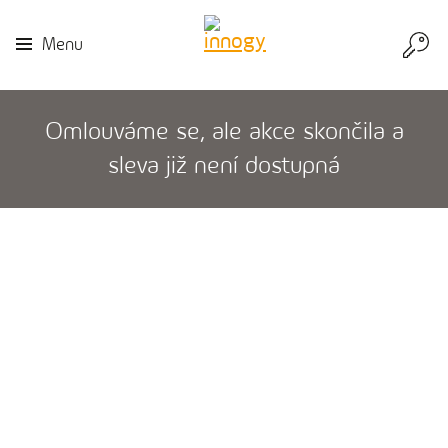
Přej
Menu
do
inn
Omlouváme se, ale akce skončila a
sleva již není dostupná