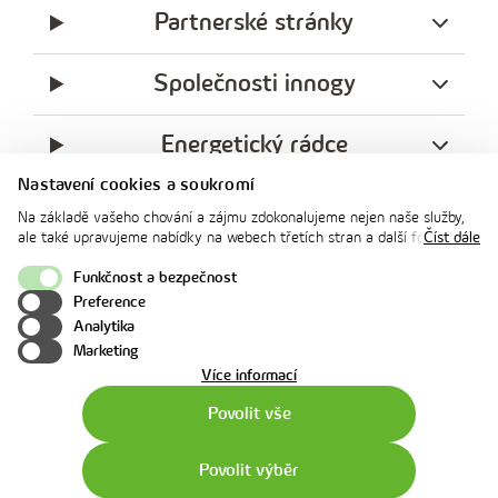
Partnerské stránky
Společnosti innogy
Energetický rádce
Nastavení cookies a soukromí
Legislativa
Na základě vašeho chování a zájmu zdokonalujeme nejen naše služby,
ale také upravujeme nabídky na webech třetích stran a další formy
Číst dále
komunikace s vámi. Níže prosím zvolte vámi preferovanou variantu
Ochrana soukromí
souhlasu. Svoje nastavení můžete kdykoliv změnit v zápatí stránky v
Funkčnost a bezpečnost
„Nastavení soukromí". Více informací o tom, jak se soubory cookies a
Preference
facebook
x
instagram
youtube
Linkedin
osobními údaji pracujeme, včetně možností uplatnění vašich práv,
Analytika
naleznete na webové stránce v sekci
Cookie Policy
.
innogy
Marketing
o
Více informací
použití
Povolit vše
cookies
Povolit výběr