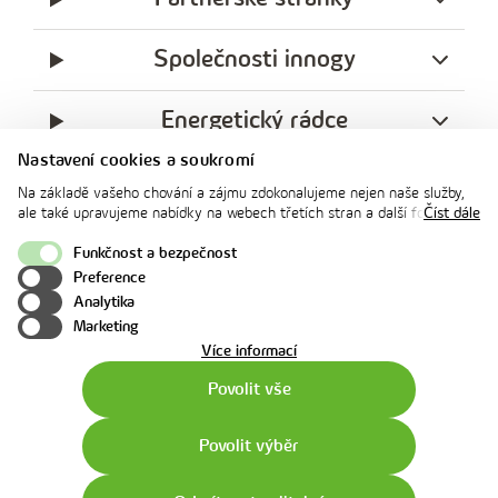
Společnosti innogy
Energetický rádce
Nastavení cookies a soukromí
Legislativa
Na základě vašeho chování a zájmu zdokonalujeme nejen naše služby,
ale také upravujeme nabídky na webech třetích stran a další formy
Číst dále
komunikace s vámi. Níže prosím zvolte vámi preferovanou variantu
Ochrana soukromí
souhlasu. Svoje nastavení můžete kdykoliv změnit v zápatí stránky v
Funkčnost a bezpečnost
„Nastavení soukromí". Více informací o tom, jak se soubory cookies a
Preference
facebook
x
instagram
youtube
Linkedin
osobními údaji pracujeme, včetně možností uplatnění vašich práv,
Analytika
naleznete na webové stránce v sekci
Cookie Policy
.
innogy
Marketing
o
Více informací
použití
Povolit vše
cookies
Povolit výběr