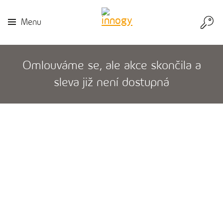
Přej
Menu
do
inn
Omlouváme se, ale akce skončila a
sleva již není dostupná