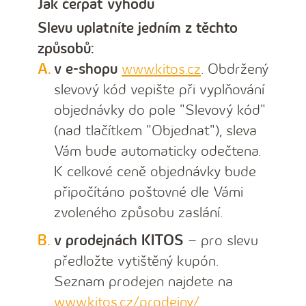
Jak čerpat výhodu
Slevu uplatníte jedním z těchto
způsobů:
v e-shopu
www.kitos.cz
. Obdržený
slevový kód vepište při vyplňování
objednávky do pole "Slevový kód"
(nad tlačítkem "Objednat"), sleva
Vám bude automaticky odečtena.
K celkové ceně objednávky bude
připočítáno poštovné dle Vámi
zvoleného způsobu zaslání.
v prodejnách KITOS
– pro slevu
předložte vytištěný kupón.
Seznam prodejen najdete na
www.kitos.cz/prodejny/