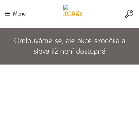
Přej
Menu
do
inn
Omlouváme se, ale akce skončila a
sleva již není dostupná