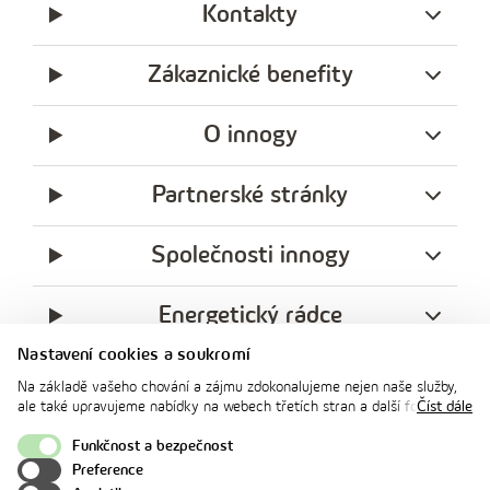
Kontakty
Zákaznické benefity
O innogy
Partnerské stránky
Společnosti innogy
Energetický rádce
Nastavení cookies a soukromí
Legislativa
Na základě vašeho chování a zájmu zdokonalujeme nejen naše služby,
ale také upravujeme nabídky na webech třetích stran a další formy
Číst dále
komunikace s vámi. Níže prosím zvolte vámi preferovanou variantu
Ochrana soukromí
souhlasu. Svoje nastavení můžete kdykoliv změnit v zápatí stránky v
Funkčnost a bezpečnost
„Nastavení soukromí". Více informací o tom, jak se soubory cookies a
Preference
facebook
x
instagram
youtube
Linkedin
osobními údaji pracujeme, včetně možností uplatnění vašich práv,