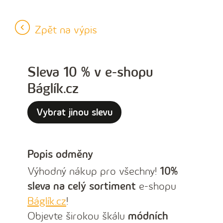
…
Zpět na výpis
Sleva 10 % v e-shopu
Báglík.cz
Vybrat jinou slevu
Popis odměny
Výhodný nákup pro všechny!
10%
sleva na celý sortiment
e-shopu
Báglík.cz
!
Objevte širokou škálu
módních