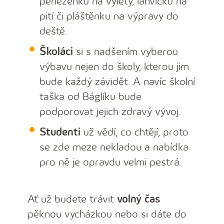
peněženku na výlety, lahvičku na
pití či pláštěnku na výpravy do
deště.
Školáci
si s nadšením vyberou
výbavu nejen do školy, kterou jim
bude každý závidět. A navíc školní
taška od Báglíku bude
podporovat jejich zdravý vývoj.
Studenti
už vědí, co chtějí, proto
se zde meze nekladou a nabídka
pro ně je opravdu velmi pestrá.
Ať už budete trávit
volný čas
pěknou vycházkou nebo si dáte do