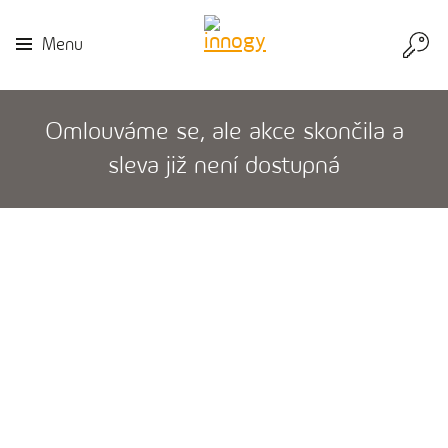
Přej
Menu
do
inn
Omlouváme se, ale akce skončila a
sleva již není dostupná