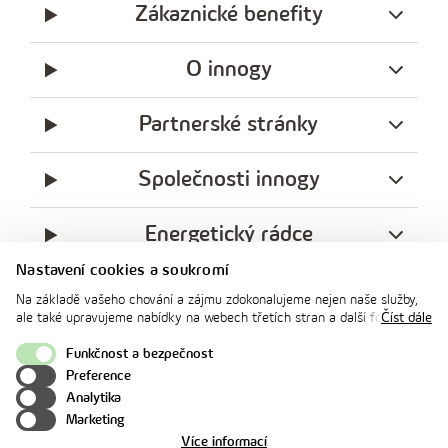
Zákaznické benefity
O innogy
Partnerské stránky
Společnosti innogy
Energetický rádce
Nastavení cookies a soukromí
Legislativa
Na základě vašeho chování a zájmu zdokonalujeme nejen naše služby,
ale také upravujeme nabídky na webech třetích stran a další formy
Číst dále
komunikace s vámi. Níže prosím zvolte vámi preferovanou variantu
Ochrana soukromí
souhlasu. Svoje nastavení můžete kdykoliv změnit v zápatí stránky v
Funkčnost a bezpečnost
„Nastavení soukromí". Více informací o tom, jak se soubory cookies a
Preference
facebook
x
instagram
youtube
Linkedin
osobními údaji pracujeme, včetně možností uplatnění vašich práv,
Analytika
naleznete na webové stránce v sekci
Cookie Policy
.
innogy
Marketing
o
Více informací