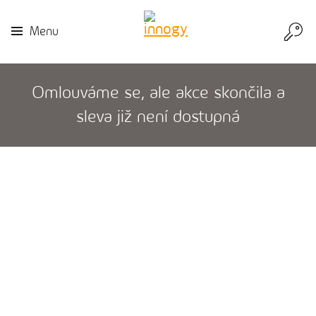
Přej
Menu
do
inn
Omlouváme se, ale akce skončila a
sleva již není dostupná