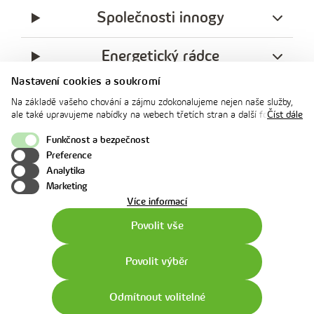
Společnosti innogy
Energetický rádce
Nastavení cookies a soukromí
Legislativa
Na základě vašeho chování a zájmu zdokonalujeme nejen naše služby,
ale také upravujeme nabídky na webech třetích stran a další formy
Číst dále
komunikace s vámi. Níže prosím zvolte vámi preferovanou variantu
Ochrana soukromí
souhlasu. Svoje nastavení můžete kdykoliv změnit v zápatí stránky v
Funkčnost a bezpečnost
„Nastavení soukromí". Více informací o tom, jak se soubory cookies a
Preference
facebook
x
instagram
youtube
Linkedin
osobními údaji pracujeme, včetně možností uplatnění vašich práv,
Analytika
naleznete na webové stránce v sekci
Cookie Policy
.
innogy
Marketing
o
Více informací
použití
Povolit vše
cookies
Povolit výběr
Odmítnout volitelné
Pravidla užití webu