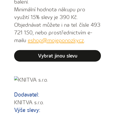
balení.
Minimální hodnota nákupu pro
využití 15% slevy je 390 Kč.
Objednávat můžete i na tel. čísle 493
721 150, nebo prostřednictvím e-
mailu
eshop@mojeponozky.cz
.
Vybrat jinou slevu
Dodavatel:
KNITVA s.r.o.
Výše slevy: