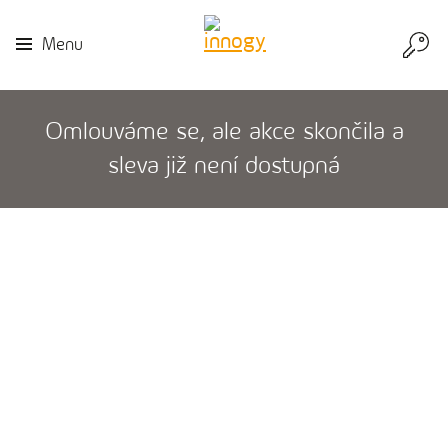
Přej
Menu
do
inn
Omlouváme se, ale akce skončila a
sleva již není dostupná