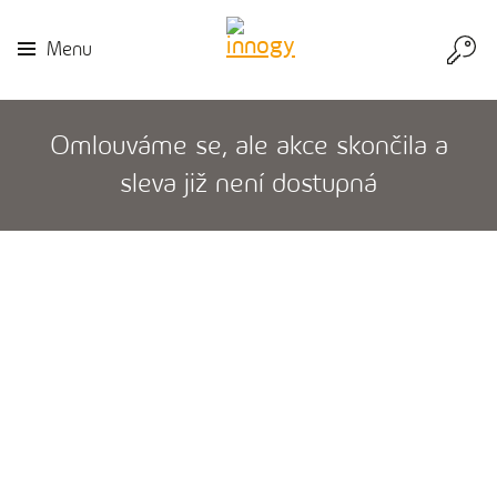
Přej
Menu
do
inn
Omlouváme se, ale akce skončila a
sleva již není dostupná