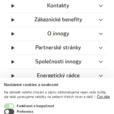
Kontakty
Zákaznické benefity
O innogy
Partnerské stránky
Společnosti innogy
Energetický rádce
Nastavení cookies a soukromí
Legislativa
Na základě vašeho chování a zájmu zdokonalujeme nejen naše služby,
ale také upravujeme nabídky na webech třetích stran a další formy
Číst dále
komunikace s vámi. Níže prosím zvolte vámi preferovanou variantu
Ochrana soukromí
souhlasu. Svoje nastavení můžete kdykoliv změnit v zápatí stránky v
Funkčnost a bezpečnost
„Nastavení soukromí". Více informací o tom, jak se soubory cookies a
Preference