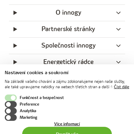
O innogy
Partnerské stránky
Společnosti innogy
Energetický rádce
Nastavení cookies a soukromí
Legislativa
Na základě vašeho chování a zájmu zdokonalujeme nejen naše služby,
ale také upravujeme nabídky na webech třetích stran a další formy
Číst dále
komunikace s vámi. Níže prosím zvolte vámi preferovanou variantu
Ochrana soukromí
souhlasu. Svoje nastavení můžete kdykoliv změnit v zápatí stránky v
Funkčnost a bezpečnost
„Nastavení soukromí". Více informací o tom, jak se soubory cookies a
Preference
facebook
x
instagram
youtube
Linkedin
osobními údaji pracujeme, včetně možností uplatnění vašich práv,
Analytika
naleznete na webové stránce v sekci
Cookie Policy
.
innogy
Marketing
o
Více informací
použití