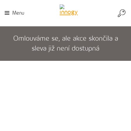
Přej
Menu
do
inn
Omlouváme se, ale akce skončila a
sleva již není dostupná